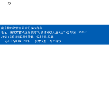
22
南京比邻软件有限公司版权所有
地址：南京市玄武区黄埔路2号黄埔科技大厦A座25楼 邮编：210016
总机：025-84813398 传真：025-84813318
苏ICP备05041091号
技术支持：
光芒科技